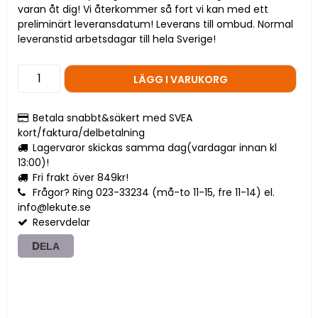
varan åt dig! Vi återkommer så fort vi kan med ett
preliminärt leveransdatum! Leverans till ombud. Normal
leveranstid arbetsdagar till hela Sverige!
LÄGG I VARUKORG
Betala snabbt&säkert med SVEA
kort/faktura/delbetalning
Lagervaror skickas samma dag(vardagar innan kl
13:00)!
Fri frakt över 849kr!
Frågor? Ring 023-33234 (må-to 11-15, fre 11-14) el.
info@lekute.se
Reservdelar
DELA