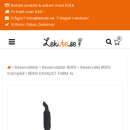
Betala snabbt & säkert med SVEA
Fri frakt över 849:-
Frågor? Info@lekute.se. 7 dagar i veckan!
Vi finns i Falun, Dalarna!
0
Reservdelar
Reservdelar BERG
Reservdel BERG
trampbil
BERG EXHAUST FARM XL