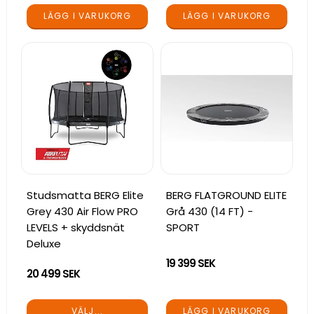
LÄGG I VARUKORG
LÄGG I VARUKORG
Studsmatta BERG Elite
BERG FLATGROUND ELITE
Grey 430 Air Flow PRO
Grå 430 (14 FT) -
LEVELS + skyddsnät
SPORT
Deluxe
19 399 SEK
20 499 SEK
LÄGG I VARUKORG
VÄLJ...