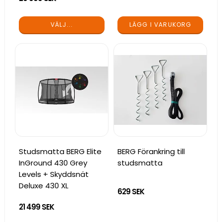
LÄGG I VARUKORG
VÄLJ...
Studsmatta BERG Elite
BERG Förankring till
InGround 430 Grey
studsmatta
Levels + Skyddsnät
Deluxe 430 XL
629 SEK
21 499 SEK