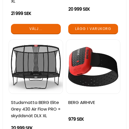
XL
20 999 SEK
21 999 SEK
LÄGG I VARUKORG
VÄLJ...
Studsmatta BERG Elite
BERG AIRHIVE
Grey 430 Air Flow PRO +
skyddsnät DLX XL
979 SEK
20 999 SEK