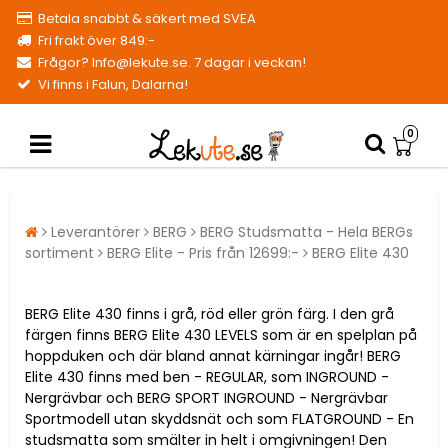
Betala snabbt & säkert med SVEA
Fri frakt över 849:-
Frågor? Info@lekute.se. 7 dagar i veckan!
Vi finns i Falun, Dalarna!
0
Leverantörer
BERG
BERG Studsmatta - Hela BERGs
sortiment
BERG Elite - Pris från 12699:-
BERG Elite 430
BERG Elite 430 finns i grå, röd eller grön färg. I den grå
färgen finns BERG Elite 430 LEVELS som är en spelplan på
hoppduken och där bland annat kärningar ingår! BERG
Elite 430 finns med ben - REGULAR, som INGROUND -
Nergrävbar och BERG SPORT INGROUND - Nergrävbar
Sportmodell utan skyddsnät och som FLATGROUND - En
studsmatta som smälter in helt i omgivningen! Den