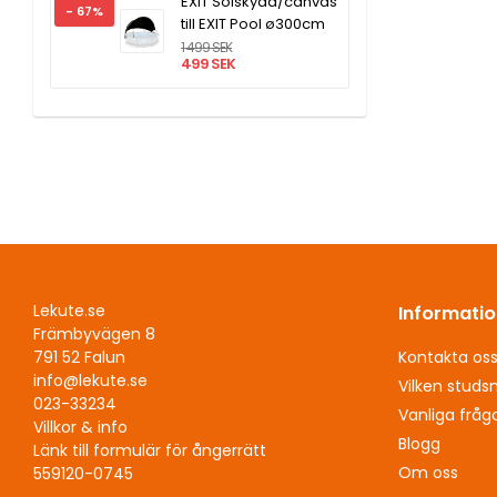
EXIT Solskydd/canvas
- 67%
till EXIT Pool ø300cm
1 499 SEK
499 SEK
Lekute.se
Informatio
Främbyvägen 8
Kontakta os
791 52 Falun
info@lekute.se
Vilken studs
023-33234
Vanliga fråg
Villkor & info
Blogg
Länk till formulär för ångerrätt
Om oss
559120-0745