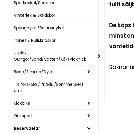
Sparkcykel/Scooter
fullt säl
Vinterlek & Skridskor
De köps 
Springcykel/Balanscykel
minst en
Inlines / Rullskridskor
väntetid
Utelek -
Gungor/Sand/Vatten/Kök/Picknick
Saknar n
Bada/Simma/Dyka
Till förskola / fritids /kommersiellt
bruk
Kickbike
Kickspark
Reservdelar