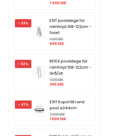
1 499 SEK
EXIT poolstege för
- 33%
ramhöjd 108-122cm -
Svart
1 039 SEK
699 SEK
INTEX poolstege för
- 62%
ramhöjd 108-122cm -
Grå/vit
1 039 SEK
399 SEK
EXIT Kupol till rund
- 47%
pool ø244cm
2 999 SEK
1 599 SEK