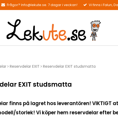
Frågor? Info@lekute.se. 7 dagar i veckan!
Vi finns i Falun, D
elar
Reservdelar EXIT
Reservdelar EXIT studsmatta
delar EXIT studsmatta
ar finns på lagret hos leverantören! VIKTIGT att 
t modell/storlek! Vi köper hem reservdelar efter 