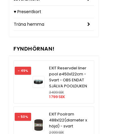
♥ Presentkort
Träna hemma
FYNDHÖRNAN!
EXIT Reservdel liner
- 49%
pool ø450x122cm -
Svart - OBS ENDAT
SJÄLVA POOLDUKEN
3 499 SEK
1 799 SEK
EXIT Poolram
- 50%
488x122(diameter x
höjd) - svart
2 999 SEK