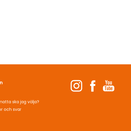
n
s
matta ska jag välja?
or och svar