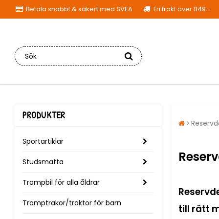
Betala snabbt & säkert med SVEA
Fri frakt över 849:-
PRODUKTER
Reservd
Sportartiklar
Reserv
Studsmatta
Trampbil för alla åldrar
Reservdel
Tramptrakor/traktor för barn
till rät