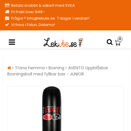
Betala snabbt & säkert med SVEA
Fri frakt över 849:-
Frågor? Info@lekute.se. 7 dagar i veckan!
Vi finns i Falun, Dalarna!
0
Träna hemma
Boxning
AVENTO Uppblåsbar
Boxningsboll med fyllbar bas - JUNIOR