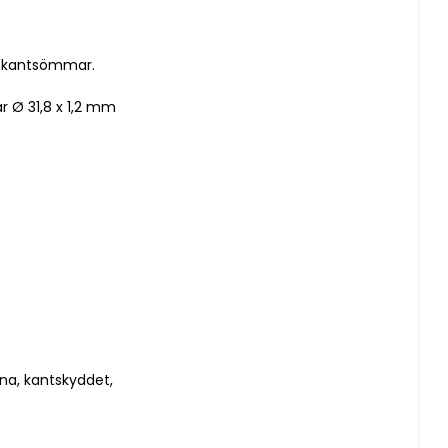
ka kantsömmar.
 Ø 31,8 x 1,2 mm 
rna, kantskyddet, 