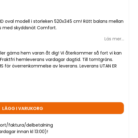
ND oval modell i storleken 520x345 cm! Rätt balans mellan
ras med skyddsnät Comfort.
Läs mer...
ller gärna hem varan åt dig! Vi återkommer så fort vi kan
raktfri hemleverans vardagar dagtid. Till tomtgräns.
MS för överrenkommelse av leverans. Leverans UTAN ER
LÄGG I VARUKORG
ort/faktura/delbetalning
dagar innan kl 13:00)!