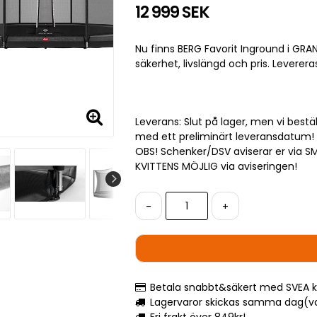
12 999 SEK
Nu finns BERG Favorit Inground i GRA
säkerhet, livslängd och pris. Levere
Leverans:
Slut på lager, men vi bestä
med ett preliminärt leveransdatum! F
OBS! Schenker/DSV aviserar er via S
KVITTENS MÖJLIG via aviseringen!
-
+
Betala snabbt&säkert med SVEA k
Lagervaror skickas samma dag(var