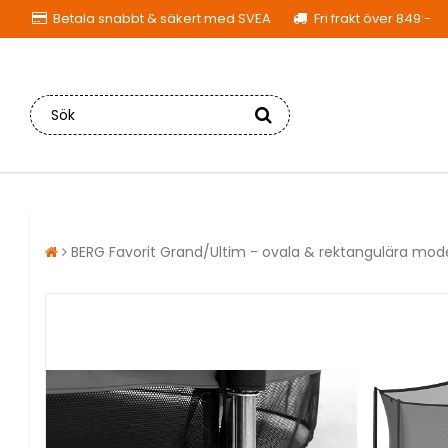
Betala snabbt & säkert med SVEA
Fri frakt över 849:-
BERG Favorit Grand/Ultim - ovala & rektangulära mode