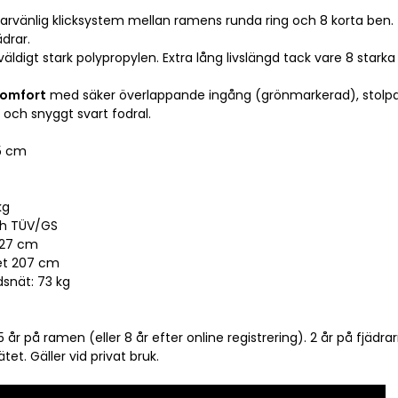
rvänlig klicksystem mellan ramens runda ring och 8 korta ben.
ädrar.
väldigt stark polypropylen. Extra lång livslängd tack vare 8 star
omfort
 med säker överlappande ingång (grönmarkerad), stolpar
h snyggt svart fodral.
5 cm
kg
och TÜV/GS
 27 cm
tet 207 cm
dsnät: 73 kg
 år på ramen (eller 8 år efter online registrering). 2 år på fjädra
t. Gäller vid privat bruk.