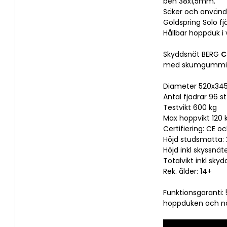
ben 38x1,5mm.
Säker och använda
Goldspring Solo fj
Hållbar hoppduk i 
Skyddsnät BERG 
C
med skumgummi oc
Diameter 520x34
Antal fjädrar 96 st
Testvikt 600 kg
Max hoppvikt 120 
Certifiering: CE 
Höjd studsmatta:
Höjd inkl skyssnä
Totalvikt inkl skyd
Rek. ålder: 14+
Funktionsgaranti: 5
hoppduken och näte