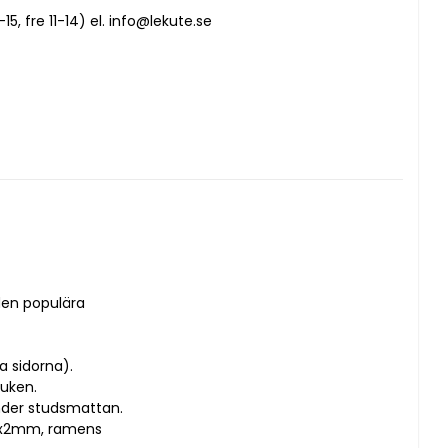
5, fre 11-14) el. info@lekute.se
en populära 
 sidorna). 
uken.
nder studsmattan.
2x2mm, ramens 