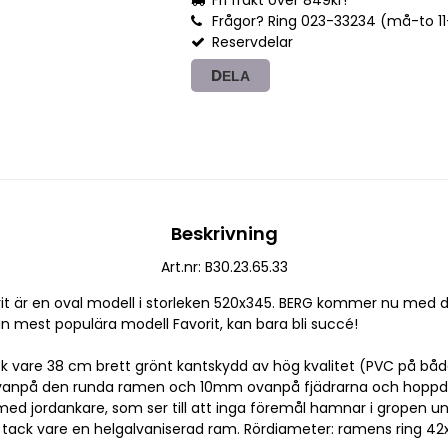
Fri frakt över 849kr!
Frågor? Ring 023-33234 (må-to 11-1
Reservdelar
DELA
Beskrivning
Art.nr: B30.23.65.33
t är en oval modell i storleken 520x345. BERG kommer nu med d
sin mest populära modell Favorit, kan bara bli succé!
ck vare 38 cm brett grönt kantskydd av hög kvalitet (PVC på båda
vanpå den runda ramen och 10mm ovanpå fjädrarna och hoppd
ed jordankare, som ser till att inga föremål hamnar i gropen u
 tack vare en helgalvaniserad ram. Rördiameter: ramens ring 4