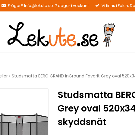
Frågor? Info@lekute.se. 7 dagar i veckan!
Vi finns i Falun, D
ller
Studsmatta BERG GRAND InGround Favorit Grey oval 520x3
Studsmatta BERG
Grey oval 520x34
skyddsnät