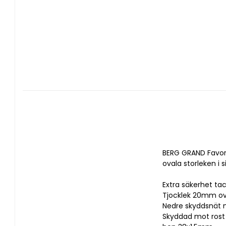
BERG GRAND Favori
ovala storleken i 
Extra säkerhet ta
Tjocklek 20mm o
Nedre skyddsnät m
Skyddad mot rost