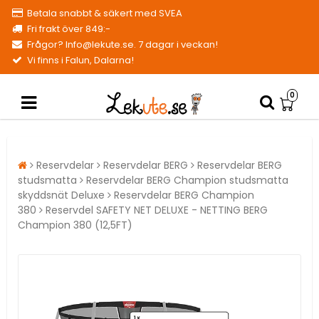
Betala snabbt & säkert med SVEA
Fri frakt över 849:-
Frågor? Info@lekute.se. 7 dagar i veckan!
Vi finns i Falun, Dalarna!
0
Reservdelar
Reservdelar BERG
Reservdelar BERG
studsmatta
Reservdelar BERG Champion studsmatta
skyddsnät Deluxe
Reservdelar BERG Champion
380
Reservdel SAFETY NET DELUXE - NETTING BERG
Champion 380 (12,5FT)