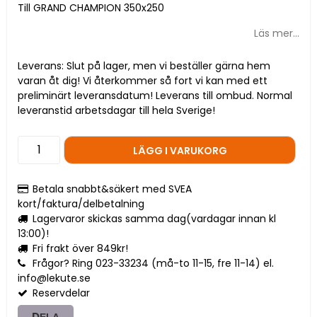
Till GRAND CHAMPION 350x250
Läs mer...
Leverans:
Slut på lager, men vi beställer gärna hem
varan åt dig! Vi återkommer så fort vi kan med ett
preliminärt leveransdatum! Leverans till ombud. Normal
leveranstid arbetsdagar till hela Sverige!
LÄGG I VARUKORG
Betala snabbt&säkert med SVEA
kort/faktura/delbetalning
Lagervaror skickas samma dag(vardagar innan kl
13:00)!
Fri frakt över 849kr!
Frågor? Ring 023-33234 (må-to 11-15, fre 11-14) el.
info@lekute.se
Reservdelar
DELA