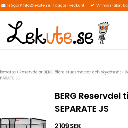
Frågor? Info@lekute.se. 7 dagar i veckan!
Vi finns i Falun, D
udsmatta
Reservdelar BERG äldre studsmattor och skyddsnät
R
SEPARATE JS
BERG Reservdel ti
SEPARATE JS
2 109 SEK