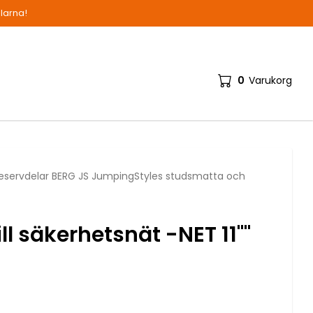
alarna!
0
Varukorg
eservdelar BERG JS JumpingStyles studsmatta och
ll säkerhetsnät -NET 11""