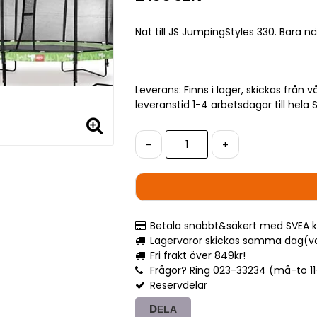
Nät till JS JumpingStyles 330. Bara nä
Leverans:
Finns i lager, skickas från
leveranstid 1-4 arbetsdagar till hela 
-
+
Betala snabbt&säkert med SVEA k
Lagervaror skickas samma dag(var
Fri frakt över 849kr!
Frågor? Ring 023-33234 (må-to 11-1
Reservdelar
DELA