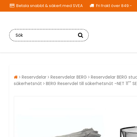
Betala snabbt & säkert med SVEA
Fri frakt över 849:-
Reservdelar
Reservdelar BERG
Reservdelar BERG st
säkerhetsnät
BERG Reservdel till säkerhetsnät -NET 11"" 