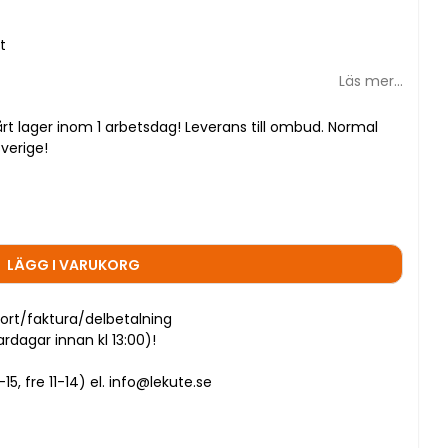
t
Läs mer...
 vårt lager inom 1 arbetsdag! Leverans till ombud. Normal
Sverige!
LÄGG I VARUKORG
ort/faktura/delbetalning
dagar innan kl 13:00)!
5, fre 11-14) el. info@lekute.se