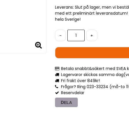
Leverans:
Slut på lager, men vi bestä
med ett preliminärt leveransdatum! L
hela Sverige!
-
+
Betala snabbt&säkert med SVEA k
Lagervaror skickas samma dag(var
Fri frakt över 849kr!
Frågor? Ring 023-33234 (må-to 11-1
Reservdelar
DELA