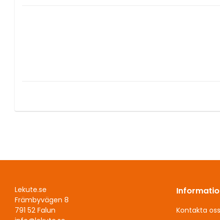
Lekute.se
Informatio
Främbyvägen 8
Kontakta os
791 52 Falun