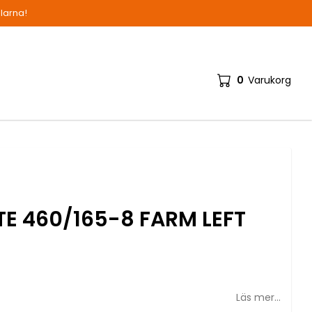
alarna!
0
Varukorg
Din varukorg är tom
E 460/165-8 FARM LEFT
Läs mer...