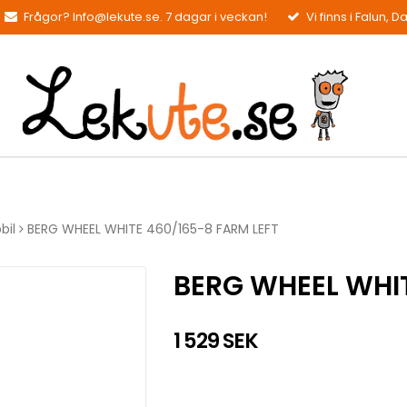
Frågor? Info@lekute.se. 7 dagar i veckan!
Vi finns i Falun, D
bil
BERG WHEEL WHITE 460/165-8 FARM LEFT
BERG WHEEL WHIT
1 529 SEK