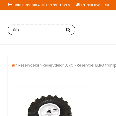
Betala snabbt & säkert med SVEA
Fri frakt över 849:-
Reservdelar
Reservdelar BERG
Reservdel BERG tramp