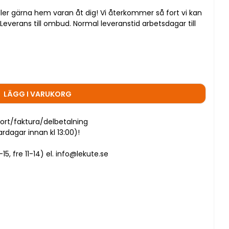
ller gärna hem varan åt dig! Vi återkommer så fort vi kan
everans till ombud. Normal leveranstid arbetsdagar till
LÄGG I VARUKORG
ort/faktura/delbetalning
dagar innan kl 13:00)!
5, fre 11-14) el. info@lekute.se