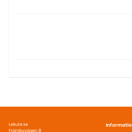
Lekute.se
Informatio
Främbyvägen 8