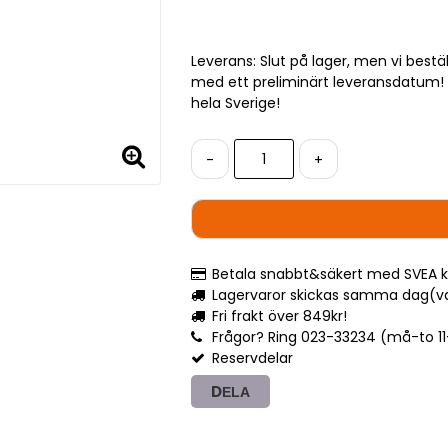
Leverans:
Slut på lager, men vi bestä
med ett preliminärt leveransdatum! L
hela Sverige!
-
+
Betala snabbt&säkert med SVEA k
Lagervaror skickas samma dag(var
Fri frakt över 849kr!
Frågor? Ring 023-33234 (må-to 11-1
Reservdelar
DELA