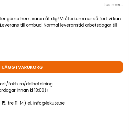
Läs mer...
ller gärna hem varan åt dig! Vi återkommer så fort vi kan
everans till ombud. Normal leveranstid arbetsdagar till
LÄGG I VARUKORG
ort/faktura/delbetalning
dagar innan kl 13:00)!
5, fre 11-14) el. info@lekute.se