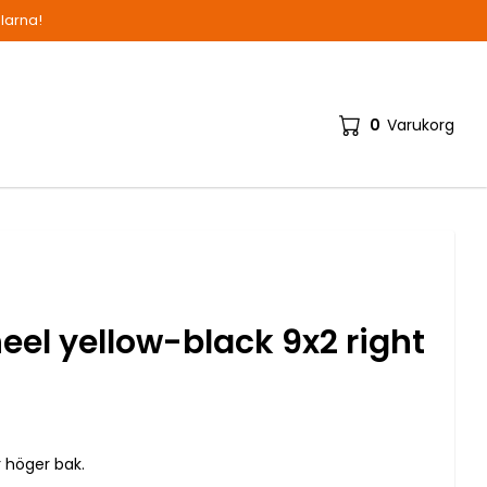
alarna!
0
Varukorg
el yellow-black 9x2 right
r höger bak.