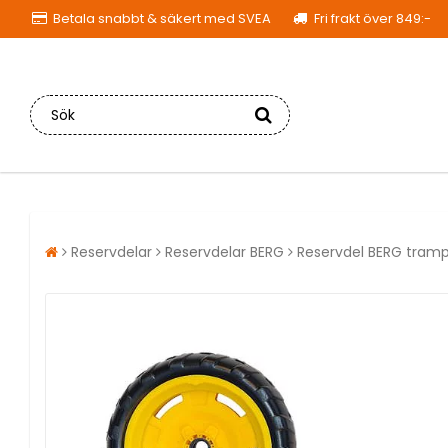
Betala snabbt & säkert med SVEA
Fri frakt över 849:-
Reservdelar
Reservdelar BERG
Reservdel BERG tramp