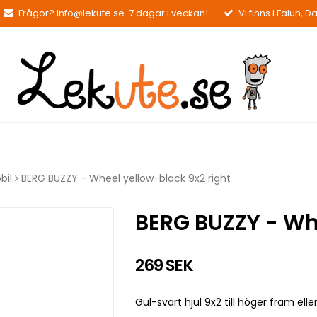
Frågor? Info@lekute.se. 7 dagar i veckan!
Vi finns i Falun, D
bil
BERG BUZZY - Wheel yellow-black 9x2 right
BERG BUZZY - Whe
269 SEK
Gul-svart hjul 9x2 till höger fram elle