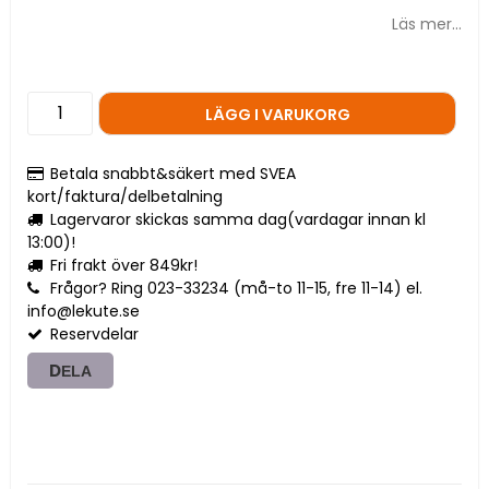
Läs mer...
LÄGG I VARUKORG
Betala snabbt&säkert med SVEA
kort/faktura/delbetalning
Lagervaror skickas samma dag(vardagar innan kl
13:00)!
Fri frakt över 849kr!
Frågor? Ring 023-33234 (må-to 11-15, fre 11-14) el.
info@lekute.se
Reservdelar
DELA