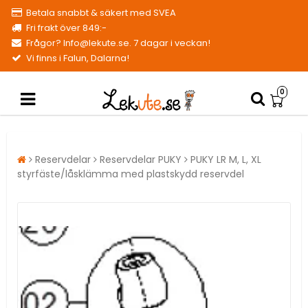
Betala snabbt & säkert med SVEA
Fri frakt över 849:-
Frågor? Info@lekute.se. 7 dagar i veckan!
Vi finns i Falun, Dalarna!
0
Reservdelar
Reservdelar PUKY
PUKY LR M, L, XL
styrfäste/låsklämma med plastskydd reservdel